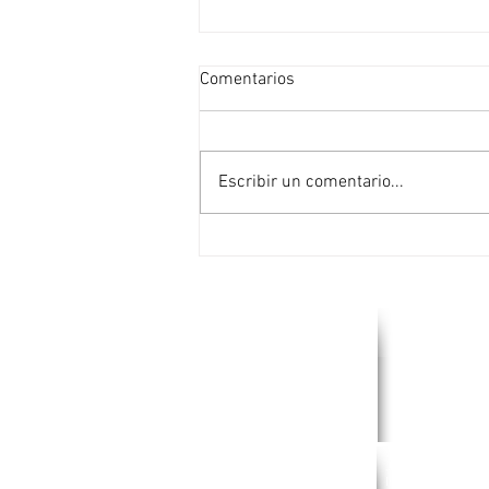
Comentarios
ReSPR
Escribir un comentario...
PANAMA
ECUADOR
Inmaquip Panamá, S.A.
Inmaquip, S.A.
Costa del Este, Ave. La
Ave. Amazonas 3
Rotonda
Iñaquito,
Edif. Prime Time Suite 8E
Edif. Torre de Mar
Ciudad de Panamá,
Oficina 701.
Rep. de Panamá.
Quito- Ecuador
Tel.: (+507) 393-1511
Tel:(+593) 22430-
HONDURAS
JAMAICA
Inmaquip Honduras S.A.
Inmaquip Jamaica 