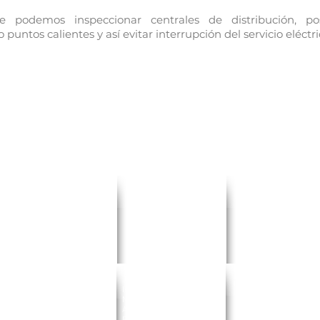
e podemos inspeccionar centrales de distribución, p
puntos calientes y así evitar interrupción del servicio eléctri
PANAMA
ECUADOR
COLOMBIA
Inmaquip Panamá, S.A.
Inmaquip, S.A.
Inmaquip Colombia, S.A
Costa del Este, Ave. La
Ave. Amazonas 3253 e
Calle 16 sur #43A-49
Rotonda
Iñaquito,
Edificio Corficolombia
Edif. Prime Time Suite 8E
Edif. Torre de Marfil,
Medelliln,
Antioquia,
Ciudad de Panamá,
Oficina 701.
Colombia.
Rep. de Panamá.
Quito- Ecuador
Tel.: (+57) 4-448-1603.
Tel.: (+507) 393-1511
Tel:(+593) 22430-321
HONDURAS
JAMAICA
REPÚBLICA DOMINICA
Inmaquip Honduras S.A.
Inmaquip Jamaica Ltd
Inmaquip Dominicana S
de C.V
Norman Manley Int.
Aeropuerto Int. Las
Aeropuerto Ramón Villeda
Airport
Americas